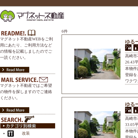
6件
マグネット不動産WEBをご利
ゆる
用にあたり、ご利用方法など
,
の情報を記載しましたのでご
高崎市
一読ください。
26.43
本物件
登録を
ワクワク
マグネット不動産ではご希望
の物件を探しますのでご連絡
ください。
ゆる
,
高崎市
33.05
本物件
登録を