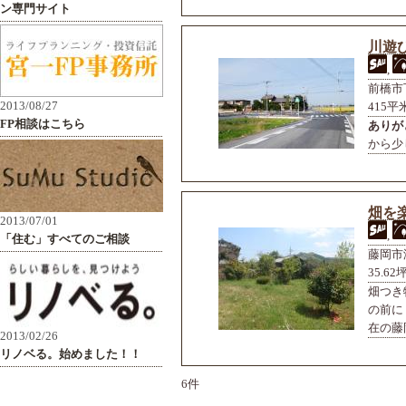
川遊
,
前橋市
415平
ありが
から少
畑を
,
藤岡市
35.62
畑つき
の前に
在の藤岡
6件