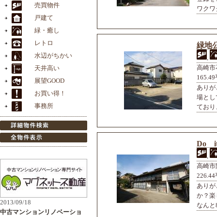
ワクワク
緑地
,
高崎市
165.4
ありが
場とし
ており、
Do i
,
高崎市
226.
ありが
か？楽
なんと88