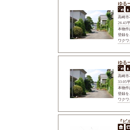
ゆる
,
高崎市
26.43
本物件
登録を
ワクワク
ゆる
,
高崎市
33.05
本物件
登録を
ワクワク
『ビ
,