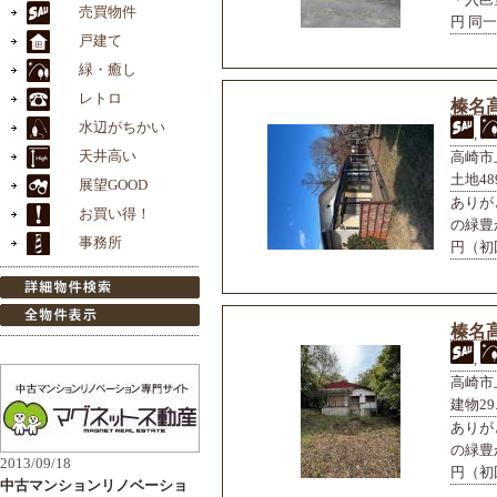
円 同一
榛名高
,
高崎市
土地48
ありが
の緑豊
円（初回
榛名高
,
高崎市
建物29
ありが
の緑豊
円（初回