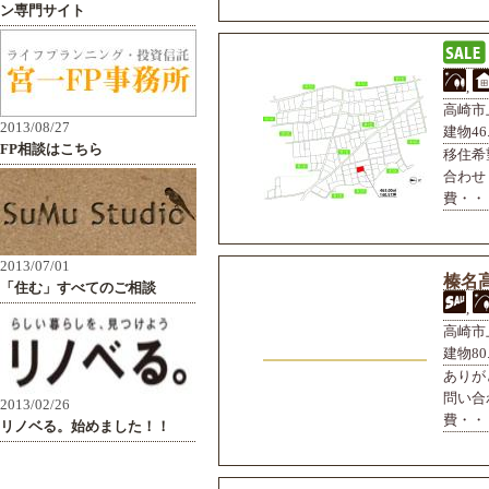
,
高崎市上
建物46.
移住希
合わせ
費・・・
榛名高
,
高崎市上
建物80.
ありが
問い合
費・・・