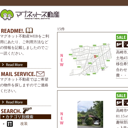
15件
マグネット不動産WEBをご利
用にあたり、ご利用方法など
,
の情報を記載しましたのでご
高崎市上
一読ください。
土地45
移住希
合わせ
費・・・
マグネット不動産ではご希望
の物件を探しますのでご連絡
ください。
,
高崎市中
81.1
趣味部
・入邑金