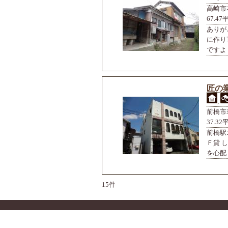
高崎市
67.47
ありが
に作り
ですよ！
匠の
,
前橋市
37.32
前橋駅
Ｆ貸 
を心配 
15件