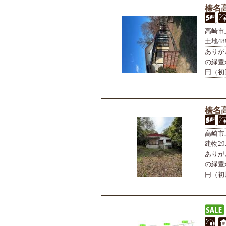
榛名高
,
高崎市
土地48
ありが
の緑豊
円（初回
榛名高
,
高崎市
建物29
ありが
の緑豊
円（初回
,