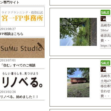
,
高崎市
594㎡（
碓原高
費・・
https:
,
高崎市
土地47
移住希
合わせ
費・・・