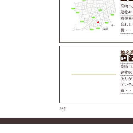
高崎市上
建物46.
移住希
合わせ
費・・・
榛名高
,
高崎市上
建物80.
ありが
問い合
費・・・
36件