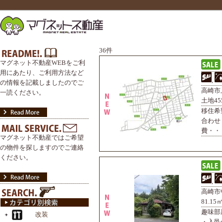
36件
マグネット不動産WEBをご利
用にあたり、ご利用方法など
,
の情報を記載しましたのでご
高崎市上
一読ください。
土地45
移住希
合わせ
費・・・
マグネット不動産ではご希望
の物件を探しますのでご連絡
ください。
,
高崎市中
81.1
趣味部
・入邑金