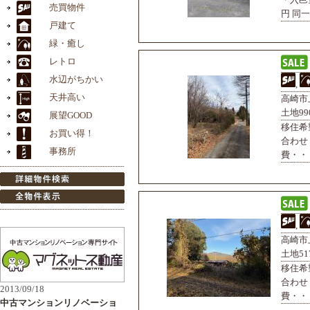
円 同一
,
高崎市上
土地99
移住希
合わせ
費・・・
,
高崎市上
土地517
移住希
合わせ
費・・・