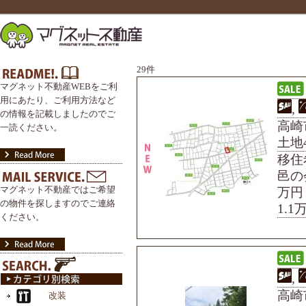
29件
マグネット不動産WEBをご利
用にあたり、ご利用方法など
,
の情報を記載しましたのでご
高崎市
一読ください。
土地4
移住
邑の
マグネット不動産ではご希望
万円
の物件を探しますのでご連絡
1.1
ください。
,
高崎