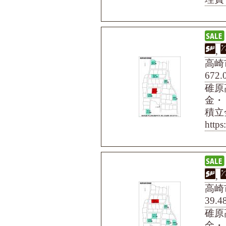
,
高崎
672.
碓原
金・
積立
http
,
高崎市
39.4
碓原
金・