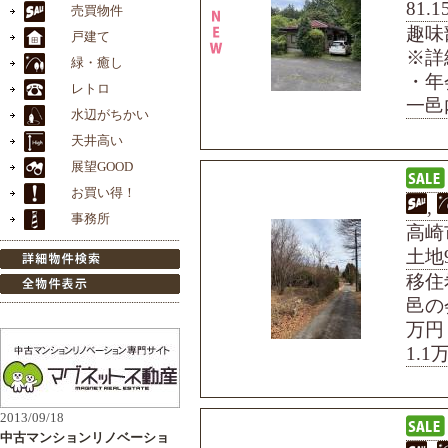
81
趣味
※詳
・年
一邑内
,
高崎市
土地9
移住
邑の
万円
1.1