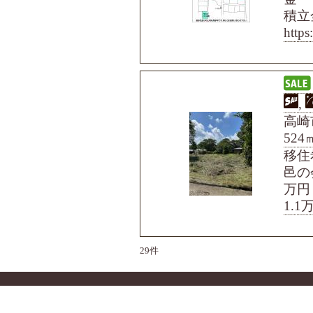
積立
http
,
高崎
524
移住
邑の
万円
1.1
29件