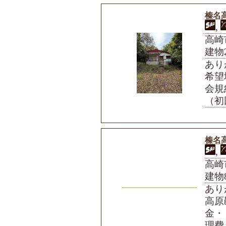
榛名高
,
高崎
建物
あり
希望
会規
（初
榛名高
,
高崎市
建物8
あり
高原
金・
理費・